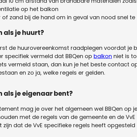
l 10 cm afstand van brandbare materialen zoals 
tilatie op het balkon
f zand bij de hand om in geval van nood snel te 
 als je huurt?
d eerst de huurovereenkomst raadplegen voordat je
er specifiek vermeld dat BBQen op
balkon
niet is 
iets vermeld staan, dan kun je het beste contact
staan en zo ja, welke regels er gelden.
 als je eigenaar bent?
ement mag je over het algemeen wel BBQen op je b
 houden met de regels van de gemeente en de VvE 
 zijn dat de VvE specifieke regels heeft opgestel