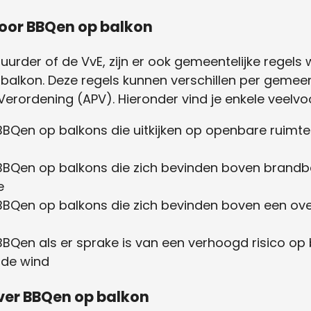
voor BBQen op balkon
uurder of de VvE, zijn er ook gemeentelijke regel
 balkon. Deze regels kunnen verschillen per gemee
 Verordening (APV). Hieronder vind je enkele veelv
BQen op balkons die uitkijken op openbare ruimtes
BBQen op balkons die zich bevinden boven brandb
e
BBQen op balkons die zich bevinden boven een ove
BQen als er sprake is van een verhoogd risico op b
rde wind
ver BBQen op balkon