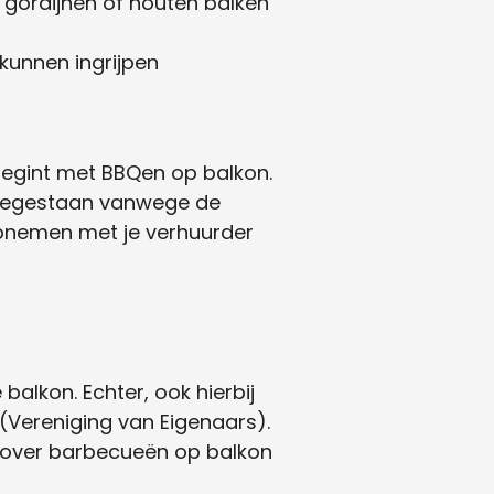
gordijnen of houten balken
kunnen ingrijpen
 begint met BBQen op balkon.
toegestaan vanwege de
 opnemen met je verhuurder
alkon. Echter, ook hierbij
(Vereniging van Eigenaars).
d over barbecueën op balkon