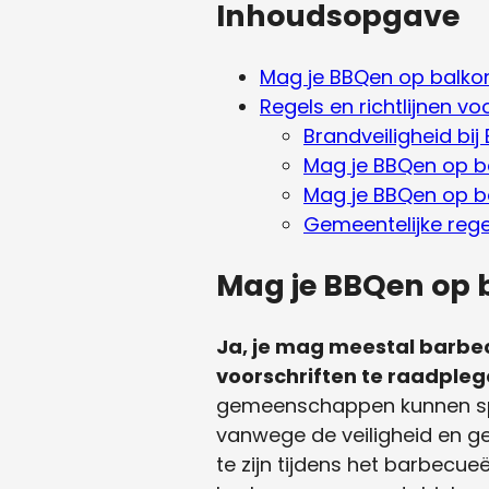
Inhoudsopgave
Mag je BBQen op balko
Regels en richtlijnen v
Brandveiligheid bi
Mag je BBQen op ba
Mag je BBQen op ba
Gemeentelijke reg
Mag je BBQen op 
Ja, je mag meestal barbec
voorschriften te raadpleg
gemeenschappen kunnen spe
vanwege de veiligheid en g
te zijn tijdens het barbecu