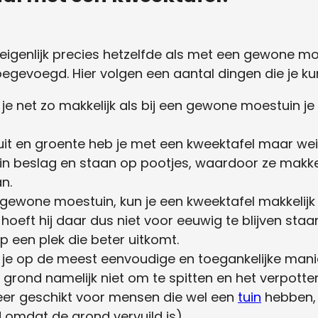
eigenlijk precies hetzelfde als met een gewone m
egevoegd. Hier volgen een aantal dingen die je ku
je net zo makkelijk als bij een gewone moestuin je
uit en groente heb je met een kweektafel maar wei
 in beslag en staan op pootjes, waardoor ze makke
n.
n gewone moestuin, kun je een kweektafel makkelijk
hoeft hij daar dus niet voor eeuwig te blijven st
p een plek die beter uitkomt.
 je op de meest eenvoudige en toegankelijke manie
grond namelijk niet om te spitten en het verpotten
zeer geschikt voor mensen die wel een
tuin
hebben, 
 omdat de grond vervuild is).