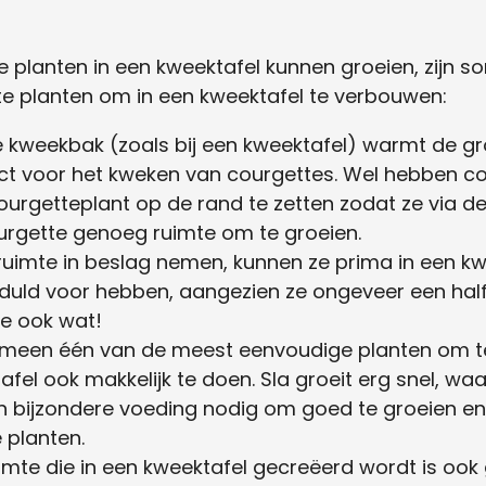
lle planten in een kweektafel kunnen groeien, zijn
ste planten om in een kweektafel te verbouwen:
 kweekbak (zoals bij een kweektafel) warmt de gro
 voor het kweken van courgettes. Wel hebben cou
ourgetteplant op de rand te zetten zodat ze via d
urgette genoeg ruimte om te groeien.
ruimte in beslag nemen, kunnen ze prima in een k
duld voor hebben, aangezien ze ongeveer een hal
je ook wat!
gemeen één van de meest eenvoudige planten om t
afel ook makkelijk te doen. Sla groeit erg snel, waa
n bijzondere voeding nodig om goed te groeien en 
 planten.
mte die in een kweektafel gecreëerd wordt is ook 