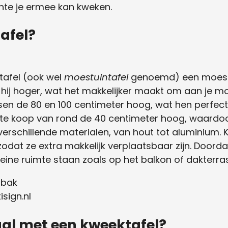
nte je ermee kan kweken.
afel?
tafel (ook wel
moestuintafel
genoemd) een moestu
hij hoger, wat het makkelijker maakt om aan je mo
ssen de 80 en 100 centimeter hoog, wat hen perfe
es te koop van rond de 40 centimeter hoog, waardoo
n verschillende materialen, van hout tot aluminium.
zodat ze extra makkelijk verplaatsbaar zijn. Doorda
leine ruimte staan zoals op het balkon of dakterras
sign.nl
aal met een kweektafel?