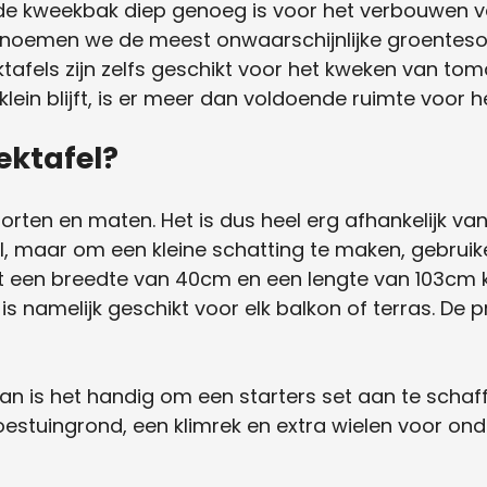
 de kweekbak diep genoeg is voor het verbouwen v
enoemen we de meest onwaarschijnlijke groentesoo
tafels zijn zelfs geschikt voor het kweken van to
klein blijft, is er meer dan voldoende ruimte voor 
ektafel?
soorten en maten. Het is dus heel erg afhankelijk va
, maar om een kleine schatting te maken, gebruik
t een breedte van 40cm en een lengte van 103cm k
 namelijk geschikt voor elk balkon of terras. De pri
 is het handig om een starters set aan te schaffen
stuingrond, een klimrek en extra wielen voor ond