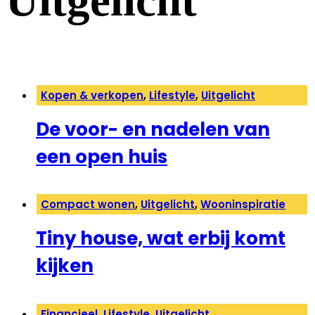
Uitgelicht
Kopen & verkopen
,
Lifestyle
,
Uitgelicht
De voor- en nadelen van
een open huis
Compact wonen
,
Uitgelicht
,
Wooninspiratie
Tiny house, wat erbij komt
kijken
Financieel
,
Lifestyle
,
Uitgelicht