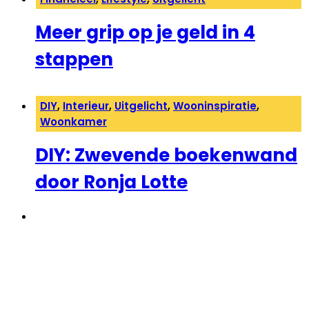
Meer grip op je geld in 4
stappen
DIY
,
Interieur
,
Uitgelicht
,
Wooninspiratie
,
Woonkamer
DIY: Zwevende boekenwand
door Ronja Lotte
←
1
…
5