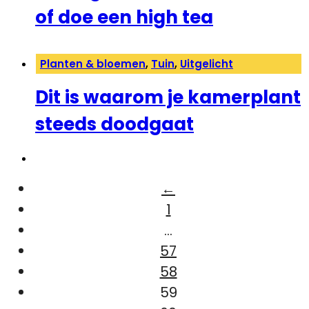
of doe een high tea
Planten & bloemen
,
Tuin
,
Uitgelicht
Dit is waarom je kamerplant
steeds doodgaat
←
1
…
57
58
59