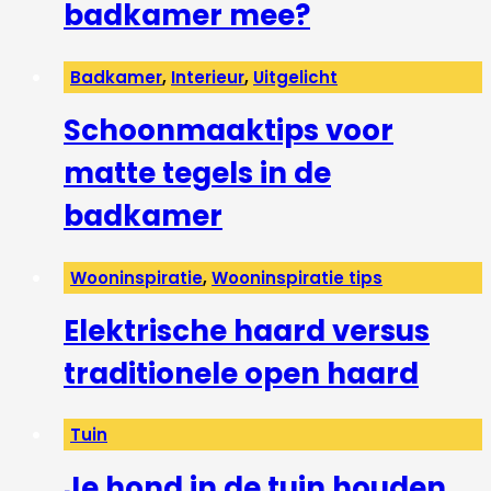
badkamer mee?
Badkamer
,
Interieur
,
Uitgelicht
Schoonmaaktips voor
matte tegels in de
badkamer
Wooninspiratie
,
Wooninspiratie tips
Elektrische haard versus
traditionele open haard
Tuin
Je hond in de tuin houden